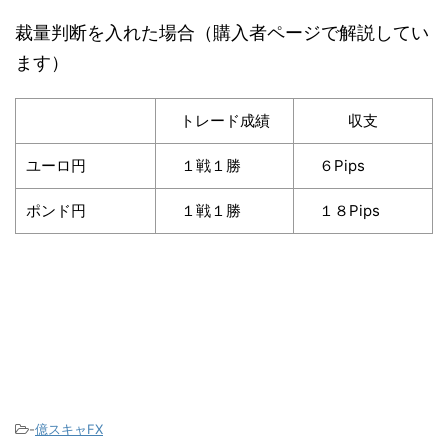
裁量判断を入れた場合（購入者ページで解説してい
ます）
トレード成績
収支
ユーロ円
１戦１勝
６Pips
ポンド円
１戦１勝
１８Pips
-
億スキャFX