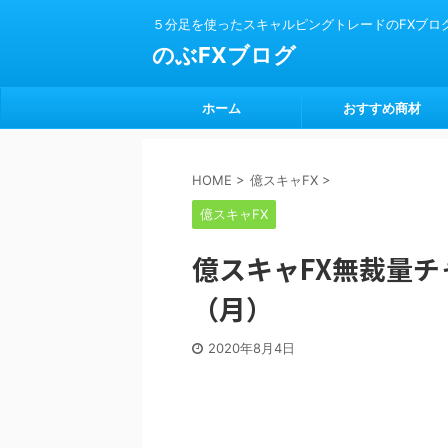
５分足を使ったスキャルピングトレードのFXブロ
のぶFXブログ
ホーム
おすすめ商材
HOME
>
億スキャFX
>
億スキャFX
億スキャFX無裁量チャ
（月）
2020年8月4日