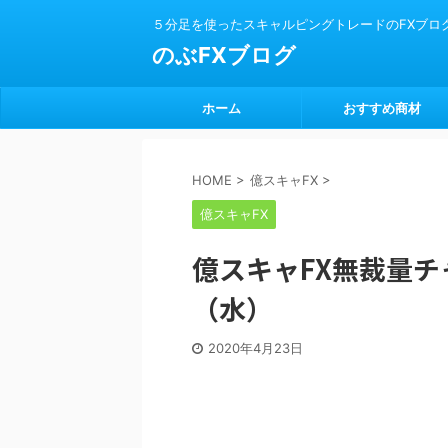
５分足を使ったスキャルピングトレードのFXブロ
のぶFXブログ
ホーム
おすすめ商材
HOME
>
億スキャFX
>
億スキャFX
億スキャFX無裁量チャ
（水）
2020年4月23日