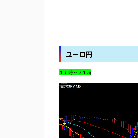
ユーロ円
１６時～２１時