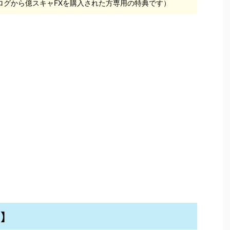
ログから億スキャFXを購入された方専用の特典です）
D】