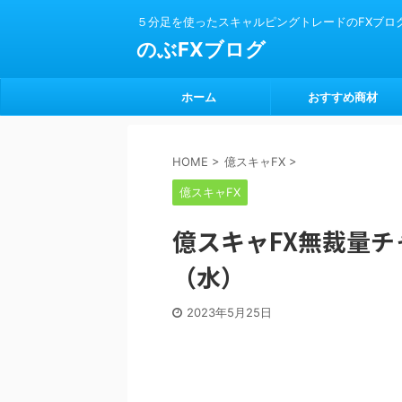
５分足を使ったスキャルピングトレードのFXブロ
のぶFXブログ
ホーム
おすすめ商材
HOME
>
億スキャFX
>
億スキャFX
億スキャFX無裁量チャ
（水）
2023年5月25日