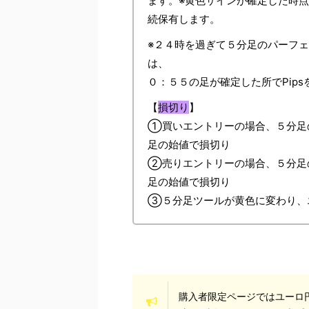
ます。※黄色サインが確定した時点
続保有します。
※２４時を過ぎて５分足のパーフ
は、
０：５５の足が確定した所でPip
【
損切り
】
①買いエントリーの場合、５分足
足の始値で損切り
②売りエントリーの場合、５分足
足の始値で損切り
③５分足ツールが黄色に変わり、エ
購入者限定ページではユーロ