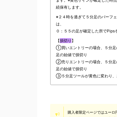
ます。※黄色サインが確定した時点
続保有します。
※２４時を過ぎて５分足のパーフ
は、
０：５５の足が確定した所でPip
【
損切り
】
①買いエントリーの場合、５分足
足の始値で損切り
②売りエントリーの場合、５分足
足の始値で損切り
③５分足ツールが黄色に変わり、エ
購入者限定ページではユーロ