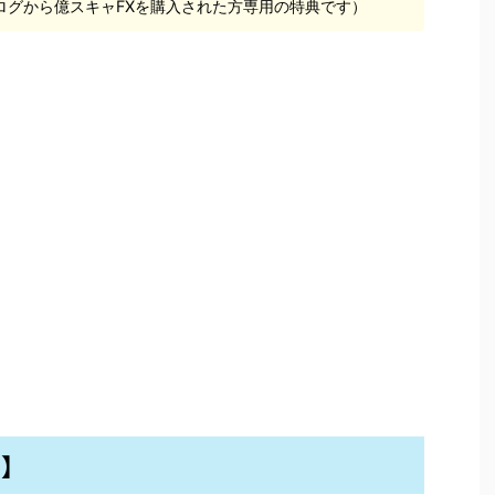
ログから億スキャFXを購入された方専用の特典です）
D】