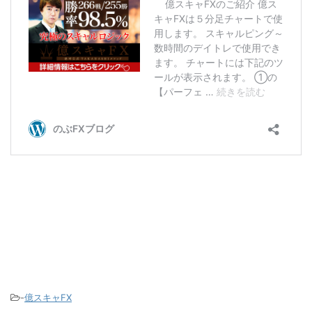
-
億スキャFX