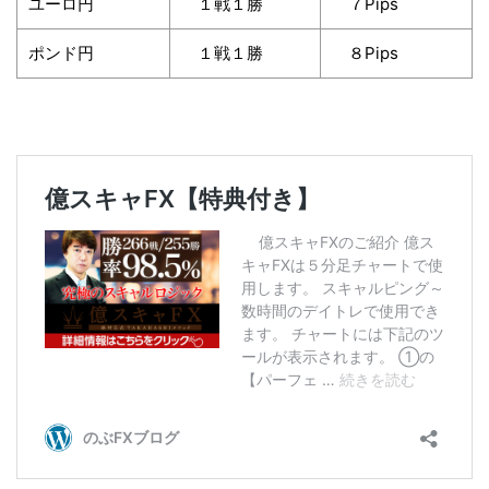
ユーロ円
１戦１勝
７Pips
ポンド円
１戦１勝
８Pips