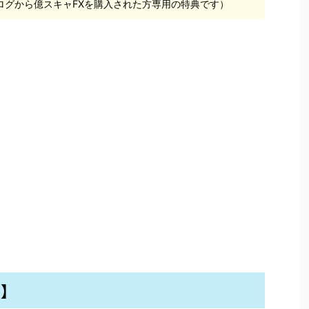
ログから億スキャFXを購入された方専用の特典です）
D】