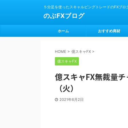
５分足を使ったスキャルピングトレードのFXブロ
のぶFXブログ
ホーム
おすすめ商材
HOME
>
億スキャFX
>
億スキャFX
億スキャFX無裁量チャ
（火）
2021年6月2日