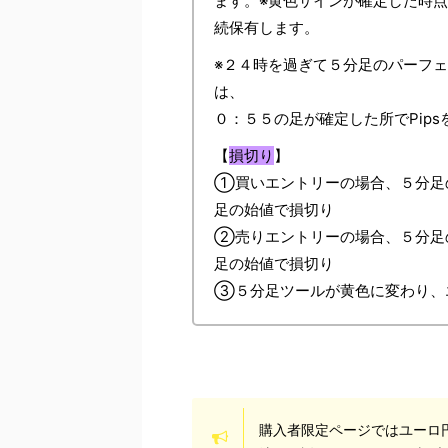
ます。※黄色サインが確定した時点
続保有します。
※２４時を過ぎて５分足のパーフ
は、
０：５５の足が確定した所でPip
【
損切り
】
①買いエントリーの場合、５分足
足の始値で損切り
②売りエントリーの場合、５分足
足の始値で損切り
③５分足ツールが黄色に変わり、エ
購入者限定ページではユーロ