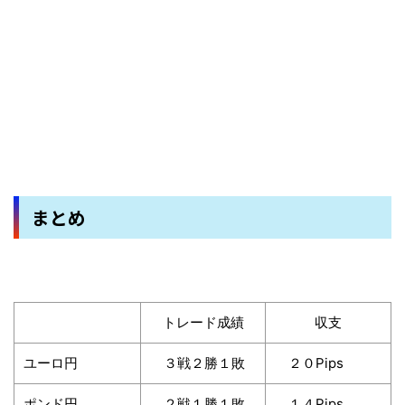
まとめ
トレード成績
収支
ユーロ円
３戦２勝１敗
２０Pips
ポンド円
２戦１勝１敗
１４Pips