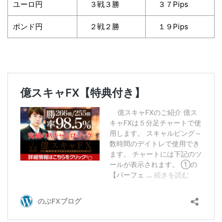
ユーロ円
３戦３勝
３７Pips
ポンド円
２戦２勝
１９Pips