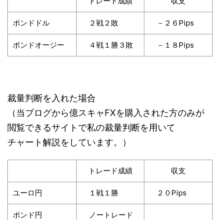
トレード成績
収支
ポンドドル
２戦２敗
－２６Pips
ポンドオージー
４戦１勝３敗
－１８Pips
裁量判断を入れた場合
（当ブログから億スキャFXを購入された方のみが
閲覧できるサイトで私の裁量判断を用いて
チャート解説をしています。）
トレード成績
収支
ユーロ円
１戦１勝
２０Pips
ポンド円
ノートレード