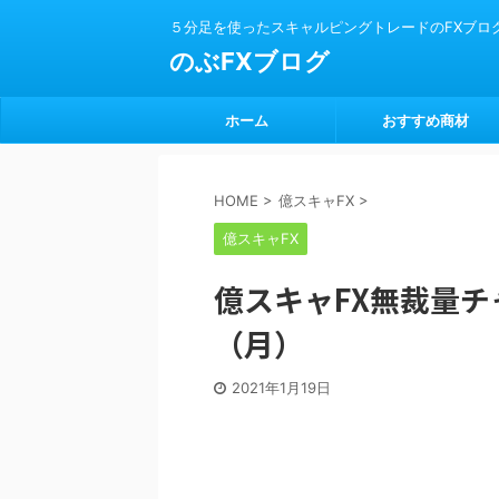
５分足を使ったスキャルピングトレードのFXブロ
のぶFXブログ
ホーム
おすすめ商材
HOME
>
億スキャFX
>
億スキャFX
億スキャFX無裁量チャ
（月）
2021年1月19日