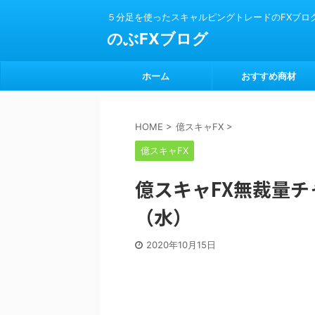
５分足を使ったスキャルピングトレードのFXブロ
のぶFXブログ
ホーム
おすすめ商材
HOME
>
億スキャFX
>
億スキャFX
億スキャFX無裁量チャ
（水）
2020年10月15日