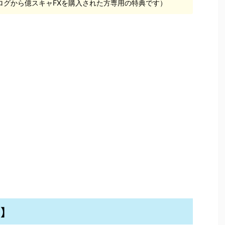
ログから億スキャFXを購入された方専用の特典です）
D】