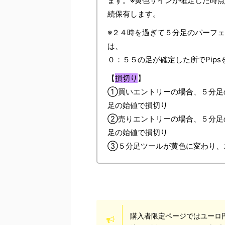
ます。※黄色サインが確定した時点
続保有します。
※２４時を過ぎて５分足のパーフ
は、
０：５５の足が確定した所でPip
【
損切り
】
①買いエントリーの場合、５分足
足の始値で損切り
②売りエントリーの場合、５分足
足の始値で損切り
③５分足ツールが黄色に変わり、エ
購入者限定ページではユーロ