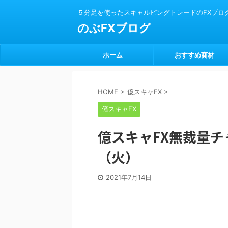
５分足を使ったスキャルピングトレードのFXブロ
のぶFXブログ
ホーム
おすすめ商材
HOME
>
億スキャFX
>
億スキャFX
億スキャFX無裁量チャ
（火）
2021年7月14日