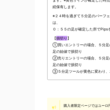
ます。※黄色サインが確定した時点
続保有します。
※２４時を過ぎて５分足のパーフ
は、
０：５５の足が確定した所でPip
【
損切り
】
①買いエントリーの場合、５分足
足の始値で損切り
②売りエントリーの場合、５分足
足の始値で損切り
③５分足ツールが黄色に変わり、エ
購入者限定ページではユーロ