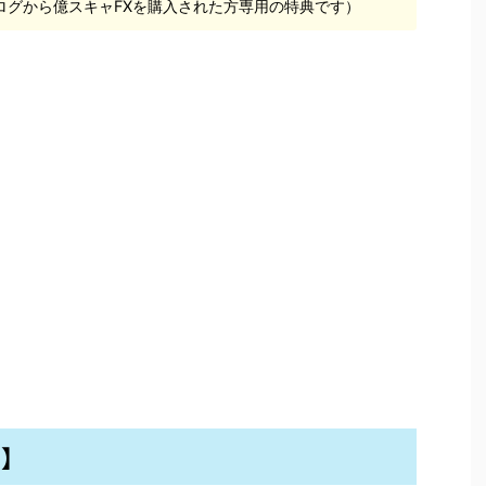
ログから億スキャFXを購入された方専用の特典です）
D】