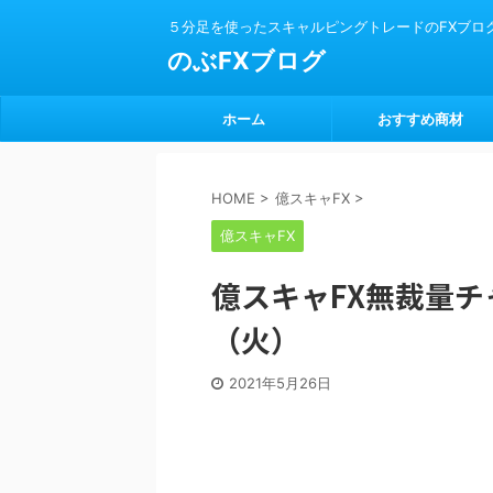
５分足を使ったスキャルピングトレードのFXブロ
のぶFXブログ
ホーム
おすすめ商材
HOME
>
億スキャFX
>
億スキャFX
億スキャFX無裁量チャ
（火）
2021年5月26日