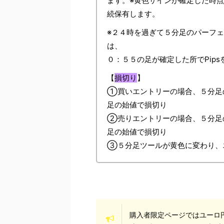
ます。※黄色サインが確定した時点
続保有します。
※２４時を過ぎて５分足のパーフ
は、
０：５５の足が確定した所でPip
【
損切り
】
①買いエントリーの場合、５分足
足の始値で損切り
②売りエントリーの場合、５分足
足の始値で損切り
③５分足ツールが黄色に変わり、エ
購入者限定ページではユーロ