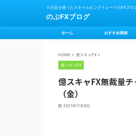
５分足を使ったスキャルピングトレードのFXブロ
のぶFXブログ
ホーム
おすすめ商材
HOME
>
億スキャFX
>
億スキャFX
億スキャFX無裁量チャ
（金）
2021年11月8日