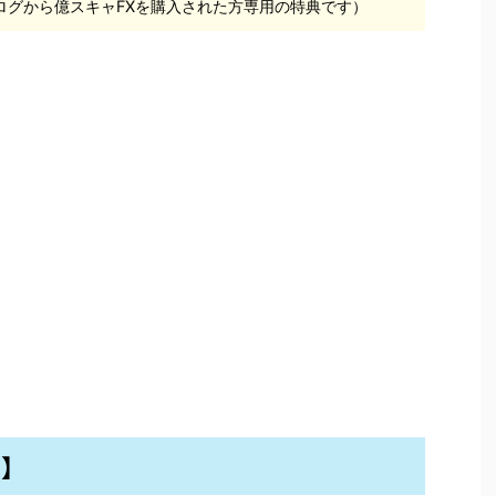
ログから億スキャFXを購入された方専用の特典です）
D】